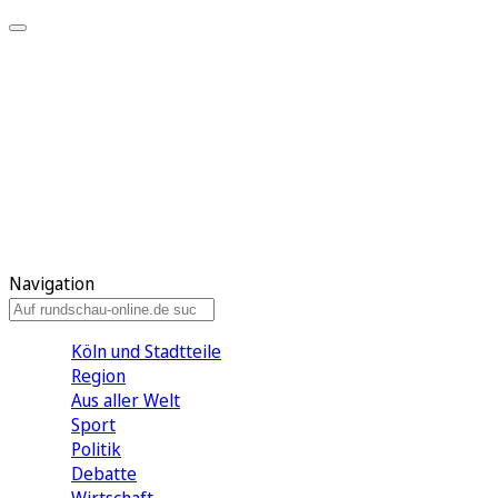
Meine KR
Meine Artikel
Meine Region
Meine Newsletter
Gewinnspiele
Mein Rundschau PLUS
Mein E-Paper
Navigation
Köln und Stadtteile
Region
Aus aller Welt
Sport
Politik
Debatte