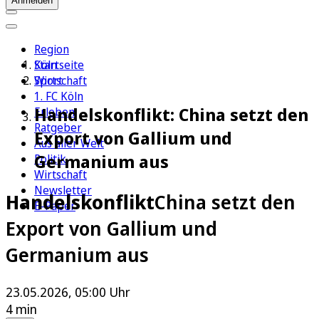
Anmelden
Region
Köln
Startseite
Sport
Wirtschaft
1. FC Köln
Handelskonflikt: China setzt den
Erleben
Ratgeber
Export von Gallium und
Aus aller Welt
Germanium aus
Politik
Wirtschaft
Newsletter
Handelskonflikt
China setzt den
E-Paper
Export von Gallium und
Germanium aus
23.05.2026, 05:00 Uhr
4 min