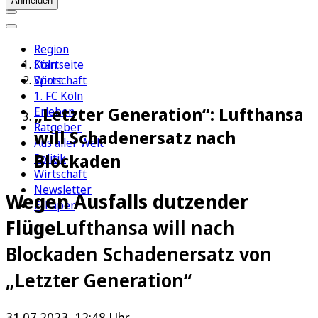
Anmelden
Region
Köln
Startseite
Sport
Wirtschaft
1. FC Köln
„Letzter Generation“: Lufthansa
Erleben
Ratgeber
will Schadenersatz nach
Aus aller Welt
Blockaden
Politik
Wirtschaft
Newsletter
Wegen Ausfalls dutzender
E-Paper
Flüge
Lufthansa will nach
Blockaden Schadenersatz von
„Letzter Generation“
31.07.2023, 12:48 Uhr