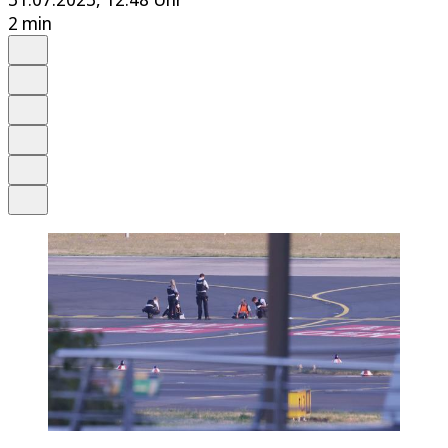
2 min
Auf Google bevorzugen
Anhören
Schrift
Merken
Drucken
Teilen