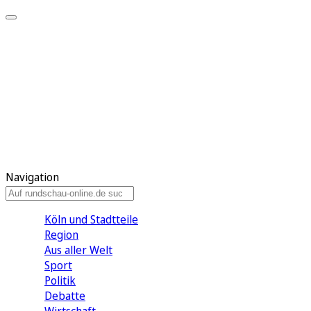
Meine KR
Meine Artikel
Meine Region
Meine Newsletter
Gewinnspiele
Mein Rundschau PLUS
Mein E-Paper
Navigation
Köln und Stadtteile
Region
Aus aller Welt
Sport
Politik
Debatte