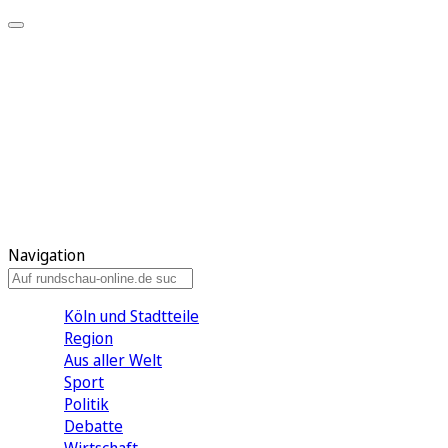
Meine KR
Meine Artikel
Meine Region
Meine Newsletter
Gewinnspiele
Mein Rundschau PLUS
Mein E-Paper
Navigation
Köln und Stadtteile
Region
Aus aller Welt
Sport
Politik
Debatte