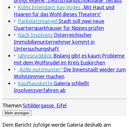
bringt eigene „Deutschlandschokolade“ heraus
Kölns Intendant Kay Voges
„Mit Haut und
Haaren für das Wohl dieses Theaters“
Parkplatzmangel
Stadt soll zwei neue
Quartiersparkhäuser für Nippes prüfen
Nach Insolvenz
Österreichischer
Immobilienunternehmer kommt in
Untersuchungshaft
Jahresrückblick
Bislang gibt es kaum Probleme
mit dem Wolfsrudel im Kreis Euskirchen
„Kölle putzmunter“
Die Innenstadt wieder zum
Wohnzimmer machen
Kaufhauskette
Galeria schließt
Insolvenzverfahren ab
Themen:
Schildergasse
Eifel
Mehr anzeigen
Dem Bericht zufolge werde Galeria deshalb am