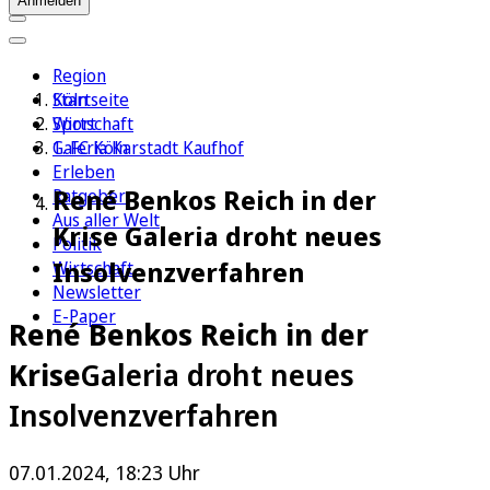
Anmelden
Region
Köln
Startseite
Sport
Wirtschaft
1. FC Köln
Galeria Karstadt Kaufhof
Erleben
René Benkos Reich in der
Ratgeber
Aus aller Welt
Krise Galeria droht neues
Politik
Insolvenzverfahren
Wirtschaft
Newsletter
E-Paper
René Benkos Reich in der
Krise
Galeria droht neues
Insolvenzverfahren
07.01.2024, 18:23 Uhr