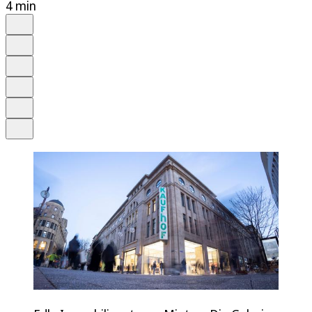
4 min
Auf Google bevorzugen
Anhören
Schrift
Merken
Drucken
Teilen