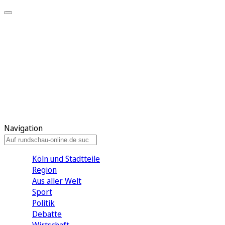
Meine KR
Meine Artikel
Meine Region
Meine Newsletter
Gewinnspiele
Mein Rundschau PLUS
Mein E-Paper
Navigation
Köln und Stadtteile
Region
Aus aller Welt
Sport
Politik
Debatte