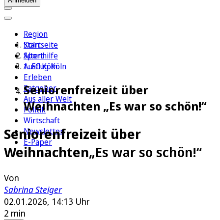
Anmelden
Region
Köln
Startseite
Sport
Altenhilfe
1. FC Köln
Ausflug Köln
Erleben
Seniorenfreizeit über
Ratgeber
Aus aller Welt
Weihnachten „Es war so schön!“
Politik
Wirtschaft
Seniorenfreizeit über
Newsletter
E-Paper
Weihnachten
„Es war so schön!“
Von
Sabrina Steiger
02.01.2026, 14:13 Uhr
2 min