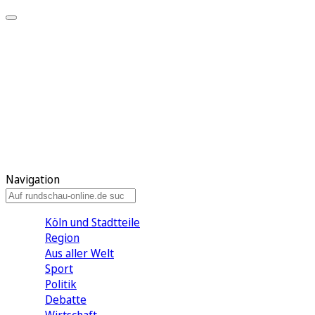
Meine KR
Meine Artikel
Meine Region
Meine Newsletter
Gewinnspiele
Mein Rundschau PLUS
Mein E-Paper
Navigation
Köln und Stadtteile
Region
Aus aller Welt
Sport
Politik
Debatte