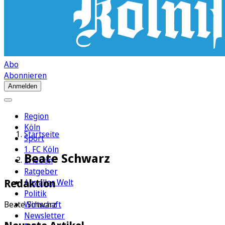
Abo
Abonnieren
Anmelden
Region
Köln
Startseite
Sport
1. FC Köln
Beate Schwarz
Erleben
Ratgeber
Redaktion
Aus aller Welt
Politik
Wirtschaft
Beate Schwarz
Newsletter