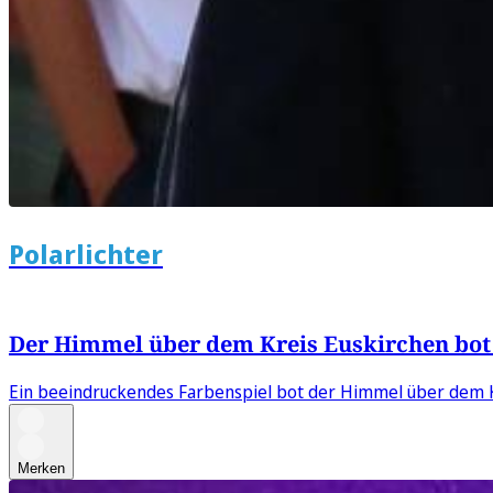
Polarlichter
Der Himmel über dem Kreis Euskirchen bot e
Ein beeindruckendes Farbenspiel bot der Himmel über dem Kr
Merken