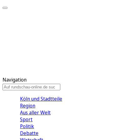
Meine KR
Meine Artikel
Meine Region
Meine Newsletter
Gewinnspiele
Mein Rundschau PLUS
Mein E-Paper
Navigation
Köln und Stadtteile
Region
Aus aller Welt
Sport
Politik
Debatte