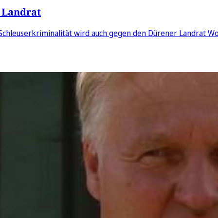
r Landrat
hleuserkriminalität wird auch gegen den Dürener Landrat Wol