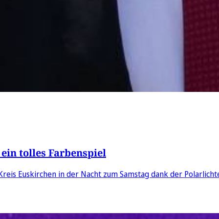
in tolles Farbenspiel
eis Euskirchen in der Nacht zum Samstag dank der Polarlichte