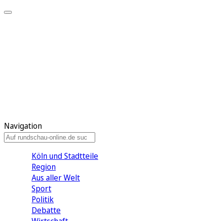
Meine KR
Meine Artikel
Meine Region
Meine Newsletter
Gewinnspiele
Mein Rundschau PLUS
Mein E-Paper
Navigation
Köln und Stadtteile
Region
Aus aller Welt
Sport
Politik
Debatte