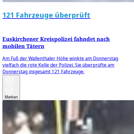
121 Fahrzeuge überprüft
Euskirchener Kreispolizei fahndet nach
mobilen Tätern
Am Fuß der Wallenthaler Höhe winkte am Donnerstag
vielfach die rote Kelle der Polizei. Sie überprüfte am
Donnerstag insgesamt 121 Fahrzeuge.
Merken