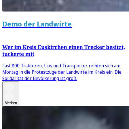
Demo der Landwirte
Wer im Kreis Euskirchen einen Trecker besitzt,
tuckerte mit
Fast 800 Traktoren, Lkw und Transporter reihten sich am
Montag in die Protestzüge der Landwirte im Kreis ein. Die
Solidarität der Bevölkerung ist groß.
Merken