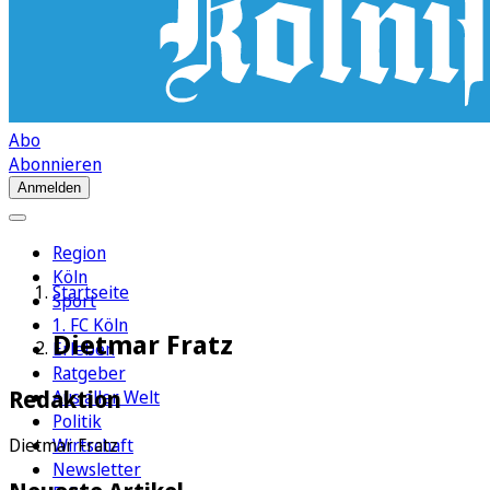
Abo
Abonnieren
Anmelden
Region
Köln
Startseite
Sport
1. FC Köln
Dietmar Fratz
Erleben
Ratgeber
Redaktion
Aus aller Welt
Politik
Wirtschaft
Dietmar Fratz
Newsletter