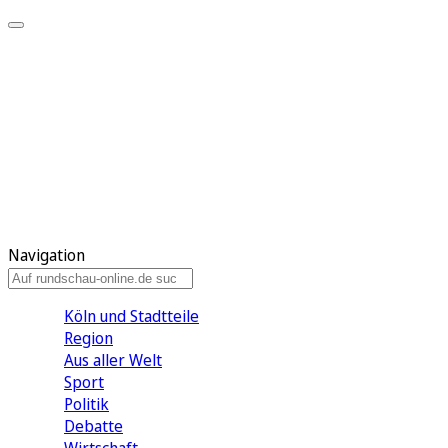
Meine KR
Meine Artikel
Meine Region
Meine Newsletter
Gewinnspiele
Mein Rundschau PLUS
Mein E-Paper
Navigation
Köln und Stadtteile
Region
Aus aller Welt
Sport
Politik
Debatte