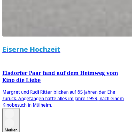
Eiserne Hochzeit
Elsdorfer Paar fand auf dem Heimweg vom
Kino die Liebe
Margret und Rudi Ritter blicken auf 65 Jahren der Ehe
zurück. Angefangen hatte alles im Jahre 1959, nach einem
Kinobesuch in Mülheim.
Merken