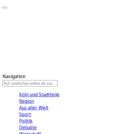
Meine KR
Meine Artikel
Meine Region
Meine Newsletter
Gewinnspiele
Mein Rundschau PLUS
Mein E-Paper
Navigation
Köln und Stadtteile
Region
Aus aller Welt
Sport
Politik
Debatte