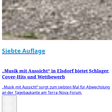
Siebte Auflage
„Musik mit Aussicht“ in Elsdorf bietet Schlager,
Cover-Hits und Wettbewerb
„Musik mit Aussicht“ sorgt zum siebten Mal für Abwechslung
an der Tagebaukante am Terra-Nova-Forum.