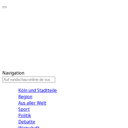
Meine KR
Meine Artikel
Meine Region
Meine Newsletter
Gewinnspiele
Mein Rundschau PLUS
Mein E-Paper
Navigation
Köln und Stadtteile
Region
Aus aller Welt
Sport
Politik
Debatte