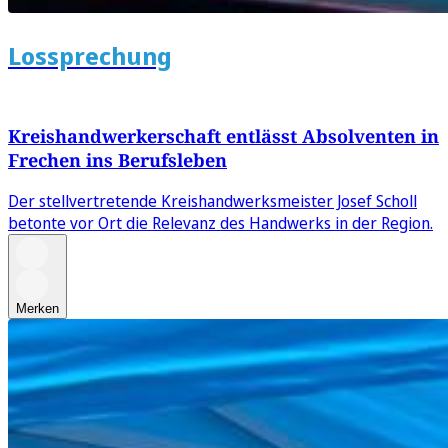
Lossprechung
Kreishandwerkerschaft entlässt Absolventen in
Frechen ins Berufsleben
Der stellvertretende Kreishandwerksmeister Josef Scholl
betonte vor Ort die Relevanz des Handwerks in der Region.
Merken