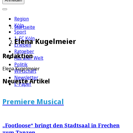
Anmelden
Region
Köln
Startseite
Sport
1. FC Köln
Elena Kugelmeier
Erleben
Ratgeber
Redaktion
Aus aller Welt
Politik
Elena Kugelmeier
Wirtschaft
Newsletter
Neueste Artikel
E-Paper
Premiere Musical
„Footloose“ bringt den Stadtsaal in Frechen
zum Tanzen