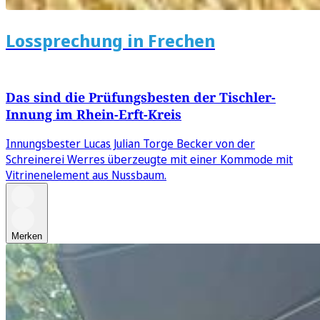
Lossprechung in Frechen
Das sind die Prüfungsbesten der Tischler-
Innung im Rhein-Erft-Kreis
Innungsbester Lucas Julian Torge Becker von der
Schreinerei Werres überzeugte mit einer Kommode mit
Vitrinenelement aus Nussbaum.
Merken