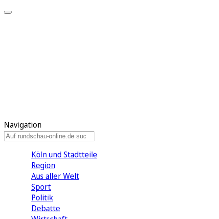
Meine KR
Meine Artikel
Meine Region
Meine Newsletter
Gewinnspiele
Mein Rundschau PLUS
Mein E-Paper
Navigation
Köln und Stadtteile
Region
Aus aller Welt
Sport
Politik
Debatte