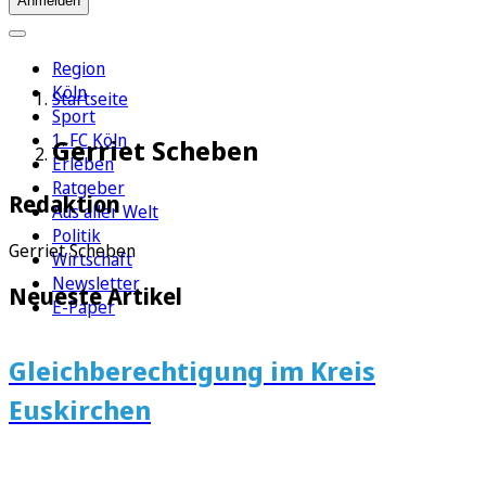
Anmelden
Region
Köln
Startseite
Sport
1. FC Köln
Gerriet Scheben
Erleben
Ratgeber
Redaktion
Aus aller Welt
Politik
Gerriet Scheben
Wirtschaft
Newsletter
Neueste Artikel
E-Paper
Gleichberechtigung im Kreis
Euskirchen