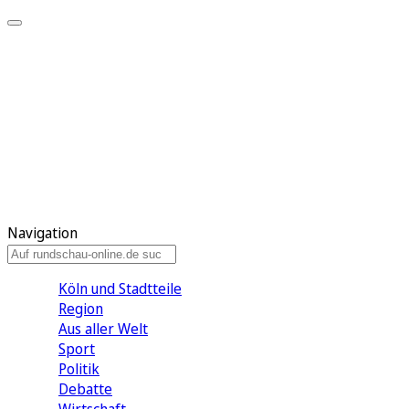
Meine KR
Meine Artikel
Meine Region
Meine Newsletter
Gewinnspiele
Mein Rundschau PLUS
Mein E-Paper
Navigation
Köln und Stadtteile
Region
Aus aller Welt
Sport
Politik
Debatte