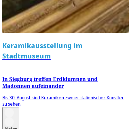
Keramikausstellung im
Stadtmuseum
In Siegburg treffen Erdklumpen und
Madonnen aufeinander
Bis 30. August sind Keramiken zweier italienischer Künstler
zu sehen.
Merken