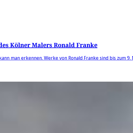
k des Kölner Malers Ronald Franke
kann man erkennen. Werke von Ronald Franke sind bis zum 9. Mä