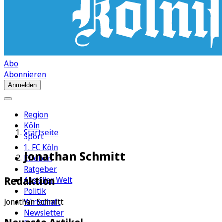
Abo
Abonnieren
Anmelden
Region
Köln
Startseite
Sport
1. FC Köln
Jonathan Schmitt
Erleben
Ratgeber
Redaktion
Aus aller Welt
Politik
Wirtschaft
Jonathan Schmitt
Newsletter