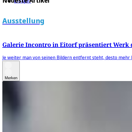
Neueste Artikel
E-Paper
Ausstellung
Galerie Incontro in Eitorf präsentiert Wer
Je weiter man von seinen Bildern entfernt steht, desto mehr 
Merken