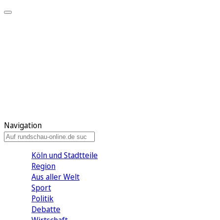
Meine KR
Meine Artikel
Meine Region
Meine Newsletter
Gewinnspiele
Mein Rundschau PLUS
Mein E-Paper
Navigation
Köln und Stadtteile
Region
Aus aller Welt
Sport
Politik
Debatte