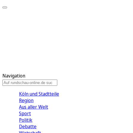
Meine KR
Meine Artikel
Meine Region
Meine Newsletter
Gewinnspiele
Mein Rundschau PLUS
Mein E-Paper
Navigation
Köln und Stadtteile
Region
Aus aller Welt
Sport
Politik
Debatte