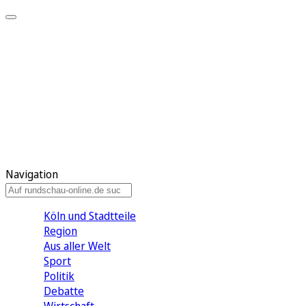
Meine KR
Meine Artikel
Meine Region
Meine Newsletter
Gewinnspiele
Mein Rundschau PLUS
Mein E-Paper
Navigation
Köln und Stadtteile
Region
Aus aller Welt
Sport
Politik
Debatte