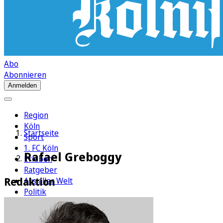
Abo
Abonnieren
Anmelden
Region
Köln
Startseite
Sport
1. FC Köln
Rafael Greboggy
Erleben
Ratgeber
Redaktion
Aus aller Welt
Politik
Wirtschaft
Newsletter