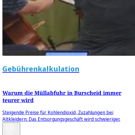
Gebührenkalkulation
Warum die Müllabfuhr in Burscheid immer
teurer wird
Steigende Preise für Kohlendioxid, Zuzahlungen bei
Altkleidern: Das Entsorgungsgeschäft wird schwieriger.