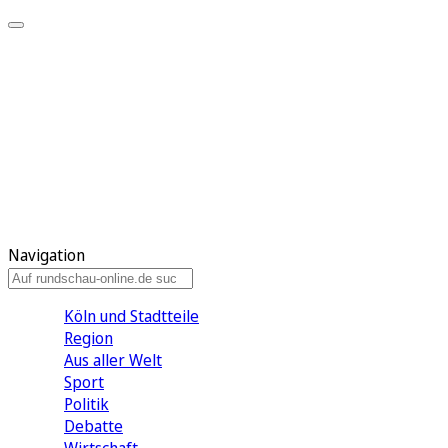
Meine KR
Meine Artikel
Meine Region
Meine Newsletter
Gewinnspiele
Mein Rundschau PLUS
Mein E-Paper
Navigation
Köln und Stadtteile
Region
Aus aller Welt
Sport
Politik
Debatte