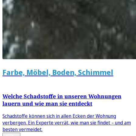
Farbe, Möbel, Boden, Schimmel
Welche Schadstoffe in unseren Wohnungen
lauern und wie man sie entdeckt
Schadstoffe können sich in allen Ecken der Wohnung
verbergen. Ein Experte verrät, wie man sie findet – und am
besten vermeidet.