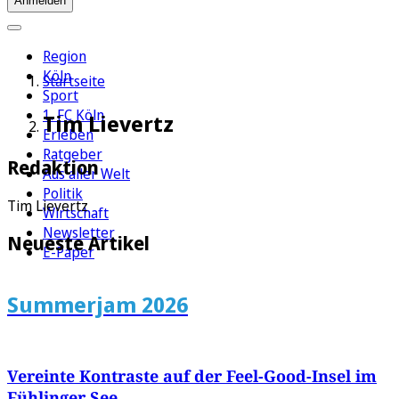
Anmelden
Region
Köln
Startseite
Sport
1. FC Köln
Tim Lievertz
Erleben
Ratgeber
Redaktion
Aus aller Welt
Politik
Tim Lievertz
Wirtschaft
Newsletter
Neueste Artikel
E-Paper
Summerjam 2026
Vereinte Kontraste auf der Feel-Good-Insel im
Fühlinger See