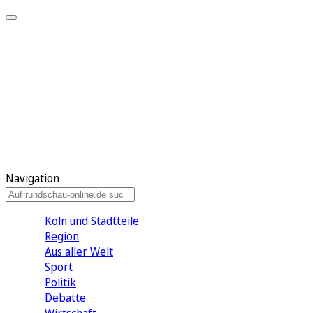
Meine KR
Meine Artikel
Meine Region
Meine Newsletter
Gewinnspiele
Mein Rundschau PLUS
Mein E-Paper
Navigation
Köln und Stadtteile
Region
Aus aller Welt
Sport
Politik
Debatte