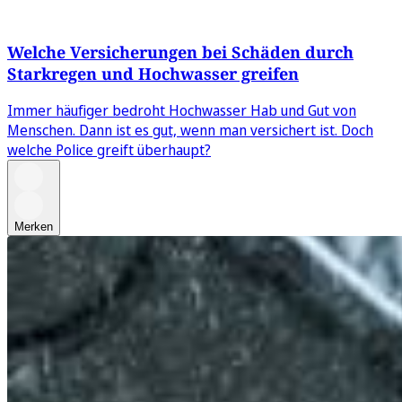
Welche Versicherungen bei Schäden durch
Starkregen und Hochwasser greifen
Immer häufiger bedroht Hochwasser Hab und Gut von
Menschen. Dann ist es gut, wenn man versichert ist. Doch
welche Police greift überhaupt?
Merken