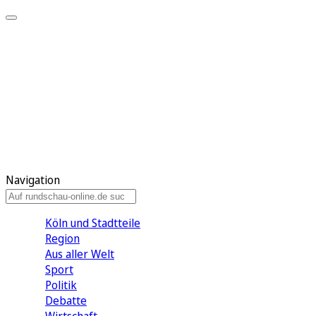
Meine KR
Meine Artikel
Meine Region
Meine Newsletter
Gewinnspiele
Mein Rundschau PLUS
Mein E-Paper
Navigation
Köln und Stadtteile
Region
Aus aller Welt
Sport
Politik
Debatte