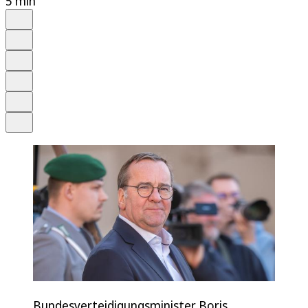
5 min
Auf Google bevorzugen
Anhören
Schrift
Merken
Drucken
Teilen
Bundesverteidigungsminister Boris