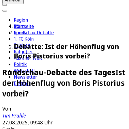
Anmelden
Region
Köln
Startseite
Sport
Rundschau-Debatte
1. FC Köln
Debatte: Ist der Höhenflug von
Erleben
Ratgeber
Boris Pistorius vorbei?
Aus aller Welt
Politik
Rundschau-Debatte des Tages
Ist
Wirtschaft
Newsletter
der Höhenflug von Boris Pistorius
E-Paper
vorbei?
Von
Tim Prahle
27.08.2025, 09:48 Uhr