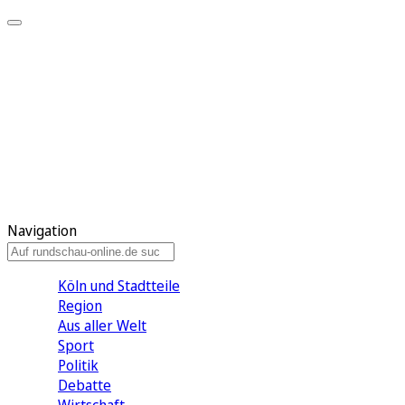
Meine KR
Meine Artikel
Meine Region
Meine Newsletter
Gewinnspiele
Mein Rundschau PLUS
Mein E-Paper
Navigation
Köln und Stadtteile
Region
Aus aller Welt
Sport
Politik
Debatte