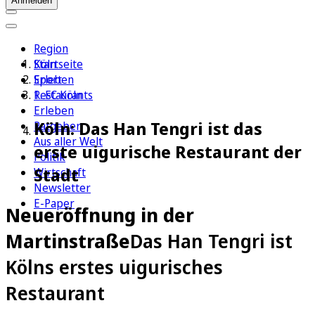
Anmelden
Region
Köln
Startseite
Sport
Erleben
1. FC Köln
Restaurants
Erleben
Köln: Das Han Tengri ist das
Ratgeber
Aus aller Welt
erste uigurische Restaurant der
Politik
Stadt
Wirtschaft
Newsletter
E-Paper
Neueröffnung in der
Martinstraße
Das Han Tengri ist
Kölns erstes uigurisches
Restaurant