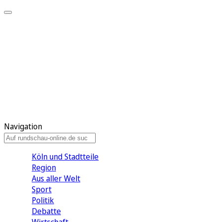
Meine KR
Meine Artikel
Meine Region
Meine Newsletter
Gewinnspiele
Mein Rundschau PLUS
Mein E-Paper
Navigation
Köln und Stadtteile
Region
Aus aller Welt
Sport
Politik
Debatte