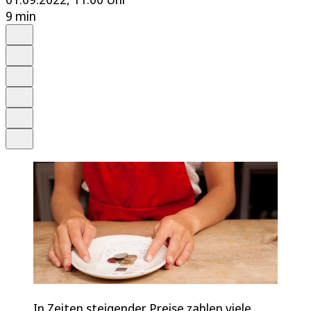
9 min
Auf Google bevorzugen
Anhören
Schrift
Merken
Drucken
Teilen
In Zeiten steigender Preise zahlen viele