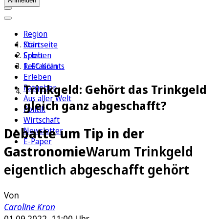
Anmelden
Region
Köln
Startseite
Sport
Erleben
1. FC Köln
Restaurants
Erleben
Trinkgeld: Gehört das Trinkgeld
Ratgeber
Aus aller Welt
gleich ganz abgeschafft?
Politik
Wirtschaft
Debatte um Tip in der
Newsletter
E-Paper
Gastronomie
Warum Trinkgeld
eigentlich abgeschafft gehört
Von
Caroline Kron
01.09.2022, 11:00 Uhr