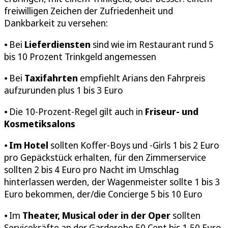
freiwilligen Zeichen der Zufriedenheit und
Dankbarkeit zu versehen:
⦁ Bei
Lieferdiensten
sind wie im Restaurant rund 5
bis 10 Prozent Trinkgeld angemessen
⦁ Bei
Taxifahrten
empfiehlt Arians den Fahrpreis
aufzurunden plus 1 bis 3 Euro
⦁ Die 10-Prozent-Regel gilt auch in
Friseur- und
Kosmetiksalons
⦁
Im Hotel
sollten Koffer-Boys und -Girls 1 bis 2 Euro
pro Gepäckstück erhalten, für den Zimmerservice
sollten 2 bis 4 Euro pro Nacht im Umschlag
hinterlassen werden, der Wagenmeister sollte 1 bis 3
Euro bekommen, der/die Concierge 5 bis 10 Euro
⦁ Im
Theater, Musical oder in der Oper
sollten
Servicekräfte an der Garderobe 50 Cent bis 1,50 Euro