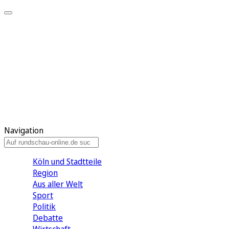
Meine KR
Meine Artikel
Meine Region
Meine Newsletter
Gewinnspiele
Mein Rundschau PLUS
Mein E-Paper
Navigation
Köln und Stadtteile
Region
Aus aller Welt
Sport
Politik
Debatte