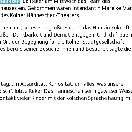
 Theaters
lud Reker am Mittwoch das Team des
athauses ein. Gekommen waren Intendantin Mareike Mar
 des Kölner Hänneschen-Theaters.
mmen hat, sei es eine große Freude, das Haus in Zukunft
 großen Dankbarkeit und Demut entgegen. Und ich freue 
 Ort der Begegnung für die Kölner Stadtgesellschaft,
des Berufs seiner Besucherinnen und Besucher, sagte die
tag, um Absurdität, Kuriosität, um alles, was unsere
ölsch“, lobte Reker. Das Hänneschen sei in gewisser Weis
ontakt vieler Kinder mit der kölschen Sprache häufig im