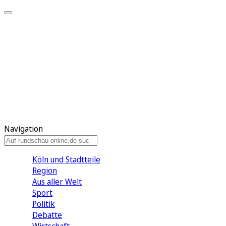
Meine KR
Meine Artikel
Meine Region
Meine Newsletter
Gewinnspiele
Mein Rundschau PLUS
Mein E-Paper
Navigation
Köln und Stadtteile
Region
Aus aller Welt
Sport
Politik
Debatte