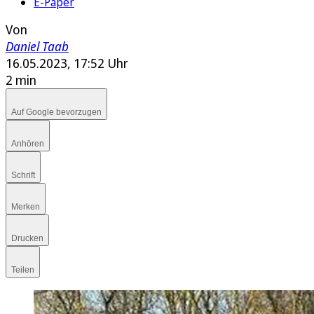
E-Paper
Von
Daniel Taab
16.05.2023, 17:52 Uhr
2 min
Auf Google bevorzugen
Anhören
Schrift
Merken
Drucken
Teilen