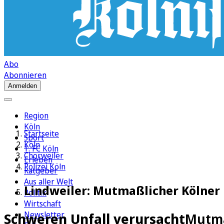
Abo
Abonnieren
Anmelden
Region
Köln
Startseite
Sport
Köln
1. FC Köln
Chorweiler
Erleben
Polizei Köln
Ratgeber
Aus aller Welt
Lindweiler: Mutmaßlicher Kölner
Politik
Wirtschaft
Newsletter
Schweren Unfall verursacht
Mutma