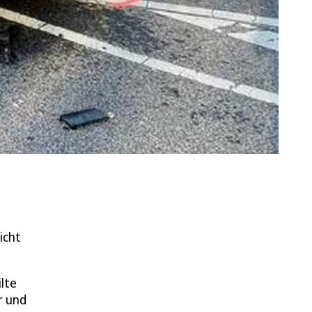
icht
lte
r und