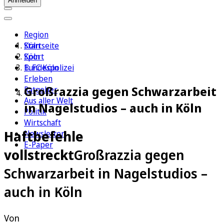
Anmelden
Region
Köln
Startseite
Sport
Köln
1. FC Köln
Bundespolizei
Erleben
Großrazzia gegen Schwarzarbeit
Ratgeber
Aus aller Welt
in Nagelstudios – auch in Köln
Politik
Wirtschaft
Haftbefehle
Newsletter
E-Paper
vollstreckt
Großrazzia gegen
Schwarzarbeit in Nagelstudios –
auch in Köln
Von