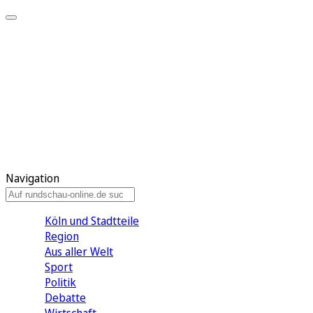
Meine KR
Meine Artikel
Meine Region
Meine Newsletter
Gewinnspiele
Mein Rundschau PLUS
Mein E-Paper
Navigation
Köln und Stadtteile
Region
Aus aller Welt
Sport
Politik
Debatte