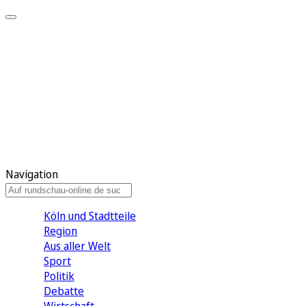
Meine KR
Meine Artikel
Meine Region
Meine Newsletter
Gewinnspiele
Mein Rundschau PLUS
Mein E-Paper
Navigation
Köln und Stadtteile
Region
Aus aller Welt
Sport
Politik
Debatte