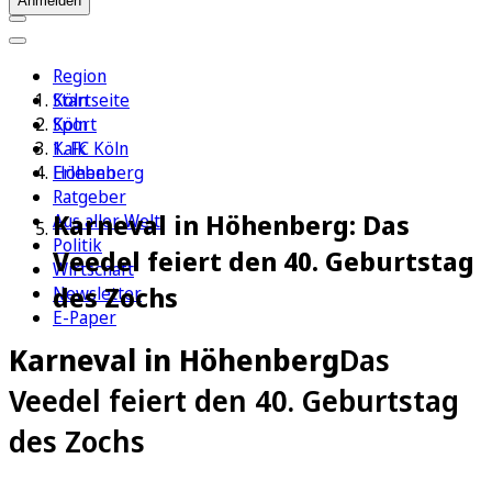
Anmelden
Region
Köln
Startseite
Sport
Köln
1. FC Köln
Kalk
Erleben
Höhenberg
Ratgeber
Karneval in Höhenberg: Das
Aus aller Welt
Politik
Veedel feiert den 40. Geburtstag
Wirtschaft
des Zochs
Newsletter
E-Paper
Karneval in Höhenberg
Das
Veedel feiert den 40. Geburtstag
des Zochs