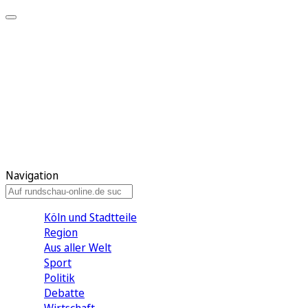
Meine KR
Meine Artikel
Meine Region
Meine Newsletter
Gewinnspiele
Mein Rundschau PLUS
Mein E-Paper
Navigation
Köln und Stadtteile
Region
Aus aller Welt
Sport
Politik
Debatte