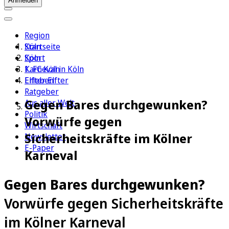
Anmelden
Region
Köln
Startseite
Sport
Köln
1. FC Köln
Karneval in Köln
Erleben
Elfter Elfter
Ratgeber
Gegen Bares durchgewunken?
Aus aller Welt
Politik
Vorwürfe gegen
Wirtschaft
Sicherheitskräfte im Kölner
Newsletter
E-Paper
Karneval
Gegen Bares durchgewunken?
Vorwürfe gegen Sicherheitskräfte
im Kölner Karneval