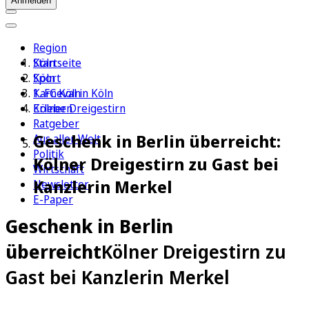
Anmelden
Region
Köln
Startseite
Sport
Köln
1. FC Köln
Karneval in Köln
Erleben
Kölner Dreigestirn
Ratgeber
Geschenk in Berlin überreicht:
Aus aller Welt
Politik
Kölner Dreigestirn zu Gast bei
Wirtschaft
Kanzlerin Merkel
Newsletter
E-Paper
Geschenk in Berlin
überreicht
Kölner Dreigestirn zu
Gast bei Kanzlerin Merkel