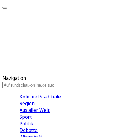
Meine KR
Meine Artikel
Meine Region
Meine Newsletter
Gewinnspiele
Mein Rundschau PLUS
Mein E-Paper
Navigation
Köln und Stadtteile
Region
Aus aller Welt
Sport
Politik
Debatte