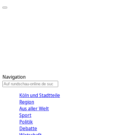
Meine KR
Meine Artikel
Meine Region
Meine Newsletter
Gewinnspiele
Mein Rundschau PLUS
Mein E-Paper
Navigation
Köln und Stadtteile
Region
Aus aller Welt
Sport
Politik
Debatte