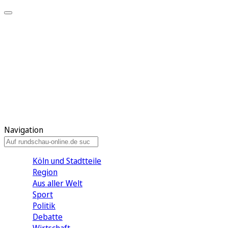
Meine KR
Meine Artikel
Meine Region
Meine Newsletter
Gewinnspiele
Mein Rundschau PLUS
Mein E-Paper
Navigation
Köln und Stadtteile
Region
Aus aller Welt
Sport
Politik
Debatte