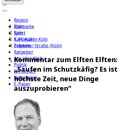
Anmelden
Region
Köln
Startseite
Sport
Köln
1. FC Köln
Karneval in Köln
Erleben
Zülpicher Straße (Köln)
Ratgeber
Kommentar zum Elften Elften:
Aus aller Welt
Politik
„Saufen im Schutzkäfig? Es ist
Wirtschaft
höchste Zeit, neue Dinge
Newsletter
E-Paper
auszuprobieren“