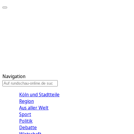
Meine KR
Meine Artikel
Meine Region
Meine Newsletter
Gewinnspiele
Mein Rundschau PLUS
Mein E-Paper
Navigation
Köln und Stadtteile
Region
Aus aller Welt
Sport
Politik
Debatte