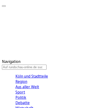
Meine KR
Meine Artikel
Meine Region
Meine Newsletter
Gewinnspiele
Mein Rundschau PLUS
Mein E-Paper
Navigation
Köln und Stadtteile
Region
Aus aller Welt
Sport
Politik
Debatte