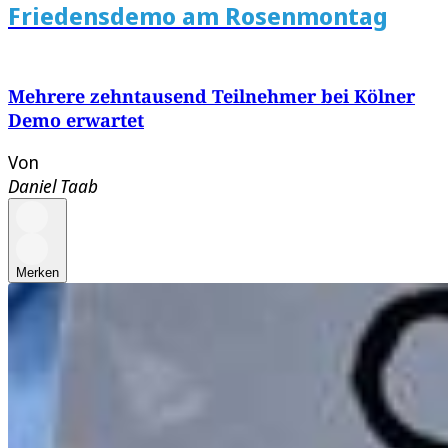
Friedensdemo am Rosenmontag
Mehrere zehntausend Teilnehmer bei Kölner
Demo erwartet
Von
Daniel Taab
Merken