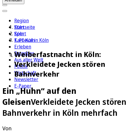
Anmelden
Region
Köln
Startseite
Sport
Köln
1. FC Köln
Karneval in Köln
Erleben
Weiberfastnacht in Köln:
Ratgeber
Aus aller Welt
Verkleidete Jecken stören
Politik
Bahnverkehr
Wirtschaft
Newsletter
E-Paper
Ein „Huhn“ auf den
Gleisen
Verkleidete Jecken stören
Bahnverkehr in Köln mehrfach
Von