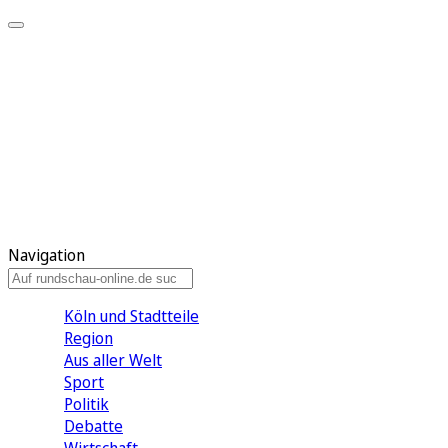
Meine KR
Meine Artikel
Meine Region
Meine Newsletter
Gewinnspiele
Mein Rundschau PLUS
Mein E-Paper
Navigation
Köln und Stadtteile
Region
Aus aller Welt
Sport
Politik
Debatte