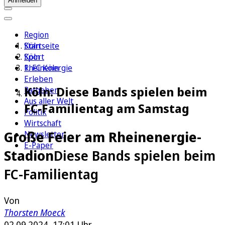
Anmelden
Region
Köln
Startseite
Sport
Köln
1. FC Köln
Rheinenergie
Erleben
Köln: Diese Bands spielen beim
Ratgeber
Aus aller Welt
FC-Familientag am Samstag
Politik
Wirtschaft
Große Feier am Rheinenergie-
Newsletter
E-Paper
Stadion
Diese Bands spielen beim
FC-Familientag
Von
Thorsten Moeck
02.09.2024, 17:01 Uhr