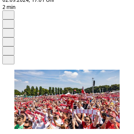
2 min
Auf Google bevorzugen
Anhören
Schrift
Merken
Drucken
Teilen