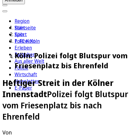
Anmelden
Region
Köln
Startseite
Sport
Köln
1. FC Köln
Polizei Köln
Erleben
Köln: Polizei folgt Blutspur vom
Ratgeber
Aus aller Welt
Friesenplatz bis Ehrenfeld
Politik
Wirtschaft
Heftiger Streit in der Kölner
Newsletter
E-Paper
Innenstadt
Polizei folgt Blutspur
vom Friesenplatz bis nach
Ehrenfeld
Von