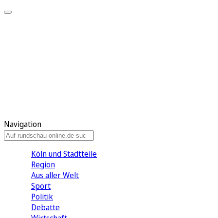
Meine KR
Meine Artikel
Meine Region
Meine Newsletter
Gewinnspiele
Mein Rundschau PLUS
Mein E-Paper
Navigation
Köln und Stadtteile
Region
Aus aller Welt
Sport
Politik
Debatte