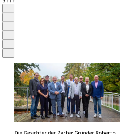
3 min
Auf Google bevorzugen
Anhören
Schrift
Merken
Drucken
Teilen
Die Gesichter der Partei: Gründer Roberto