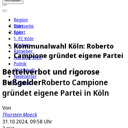
Anmelden
Region
Köln
Startseite
Sport
Köln
1. FC Köln
Kommunalwahl Köln: Roberto
Erleben
Ratgeber
Campione gründet eigene Partei
Aus aller Welt
Politik
Bettelverbot und rigorose
Wirtschaft
Newsletter
Bußgelder
Roberto Campione
E-Paper
gründet eigene Partei in Köln
Von
Thorsten Moeck
31.10.2024, 09:58 Uhr