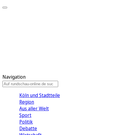
Meine KR
Meine Artikel
Meine Region
Meine Newsletter
Gewinnspiele
Mein Rundschau PLUS
Mein E-Paper
Navigation
Köln und Stadtteile
Region
Aus aller Welt
Sport
Politik
Debatte