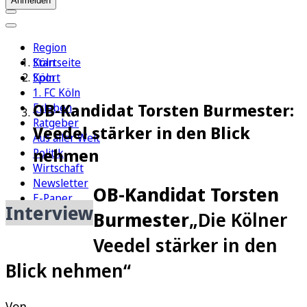
Anmelden
Region
Köln
Startseite
Sport
Köln
1. FC Köln
OB-Kandidat Torsten Burmester:
Erleben
Ratgeber
Veedel stärker in den Blick
Aus aller Welt
nehmen
Politik
Wirtschaft
Newsletter
OB-Kandidat Torsten
E-Paper
Interview
Burmester
„Die Kölner
Veedel stärker in den
Blick nehmen“
Von