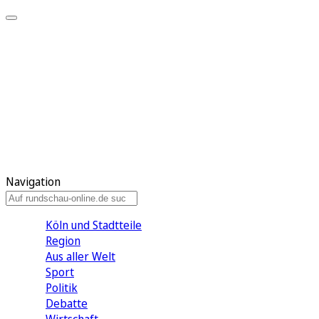
Meine KR
Meine Artikel
Meine Region
Meine Newsletter
Gewinnspiele
Mein Rundschau PLUS
Mein E-Paper
Navigation
Köln und Stadtteile
Region
Aus aller Welt
Sport
Politik
Debatte