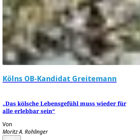
Kölns OB-Kandidat Greitemann
„Das kölsche Lebensgefühl muss wieder für
alle erlebbar sein“
Von
Moritz A. Rohlinger