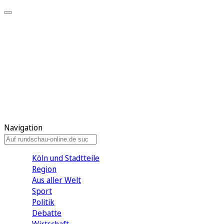
Meine KR
Meine Artikel
Meine Region
Meine Newsletter
Gewinnspiele
Mein Rundschau PLUS
Mein E-Paper
Navigation
Köln und Stadtteile
Region
Aus aller Welt
Sport
Politik
Debatte