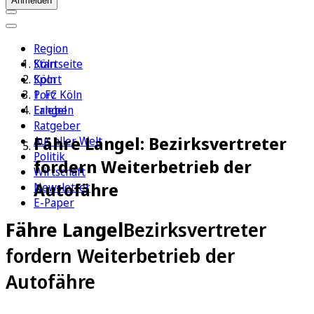
Anmelden
Region
Köln
Startseite
Sport
Köln
1. FC Köln
Porz
Erleben
Langel
Ratgeber
Fähre Langel: Bezirksvertreter
Aus aller Welt
Politik
fordern Weiterbetrieb der
Wirtschaft
Autofähre
Newsletter
E-Paper
Fähre Langel
Bezirksvertreter
fordern Weiterbetrieb der
Autofähre