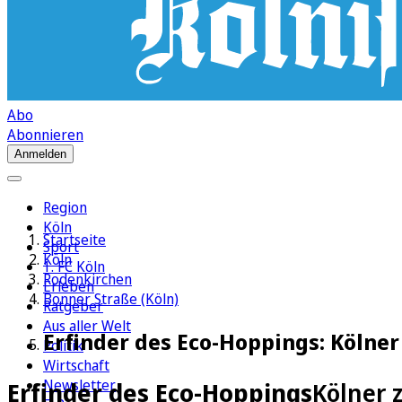
Abo
Abonnieren
Anmelden
Region
Köln
Startseite
Sport
Köln
1. FC Köln
Rodenkirchen
Erleben
Bonner Straße (Köln)
Ratgeber
Aus aller Welt
Erfinder des Eco-Hoppings: Kölner
Politik
Wirtschaft
Newsletter
Erfinder des Eco-Hoppings
Kölner 