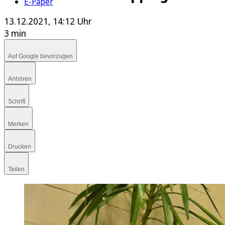
E-Paper
13.12.2021, 14:12 Uhr
3 min
Auf Google bevorzugen
Anhören
Schrift
Merken
Drucken
Teilen