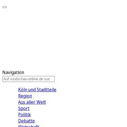
Meine KR
Meine Artikel
Meine Region
Meine Newsletter
Gewinnspiele
Mein Rundschau PLUS
Mein E-Paper
Navigation
Köln und Stadtteile
Region
Aus aller Welt
Sport
Politik
Debatte