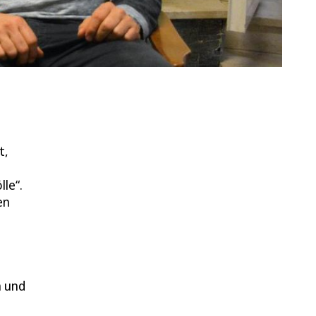
t,
le“.
en
n und