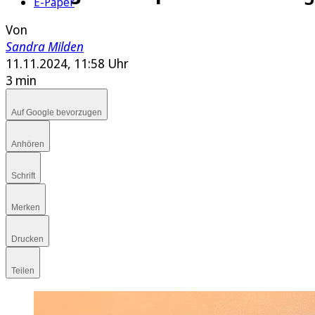
E-Paper
Von
Sandra Milden
11.11.2024, 11:58 Uhr
3 min
Auf Google bevorzugen
Anhören
Schrift
Merken
Drucken
Teilen