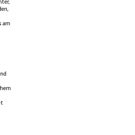
hter,
den,
s am
und
schem
et