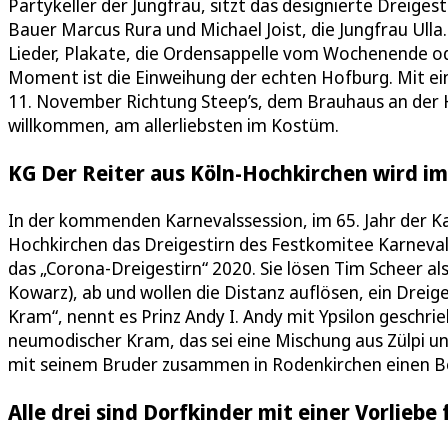
Partykeller der Jungfrau, sitzt das designierte Dreiges
Bauer Marcus Rura und Michael Joist, die Jungfrau Ull
Lieder, Plakate, die Ordensappelle vom Wochenende 
Moment ist die Einweihung der echten Hofburg. Mit e
11. November Richtung Steep’s, dem Brauhaus an der 
willkommen, am allerliebsten im Kostüm.
KG Der Reiter aus Köln-Hochkirchen wird i
In der kommenden Karnevalssession, im 65. Jahr der Kar
Hochkirchen das Dreigestirn des Festkomitee Karneval
das „Corona-Dreigestirn“ 2020. Sie lösen Tim Scheer al
Kowarz), ab und wollen die Distanz auflösen, ein Dreig
Kram“, nennt es Prinz Andy I. Andy mit Ypsilon geschriebe
neumodischer Kram, das sei eine Mischung aus Zülpi und
mit seinem Bruder zusammen in Rodenkirchen einen Bet
Alle drei sind Dorfkinder mit einer Vorliebe