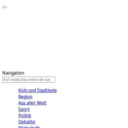
Meine KR
Meine Artikel
Meine Region
Meine Newsletter
Gewinnspiele
Mein Rundschau PLUS
Mein E-Paper
Navigation
Köln und Stadtteile
Region
Aus aller Welt
Sport
Politik
Debatte