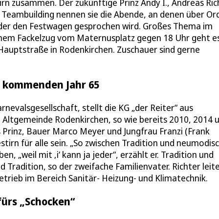
tirn zusammen. Der zukünftige Prinz Andy I., Andreas Ric
a. Teambuilding nennen sie die Abende, an denen über Or
oder den Festwagen gesprochen wird. Großes Thema im
inem Fackelzug vom Maternusplatz gegen 18 Uhr geht e
Hauptstraße in Rodenkirchen. Zuschauer sind gerne
m kommenden Jahr 65
nevalsgesellschaft, stellt die KG „der Reiter“ aus
 Altgemeinde Rodenkirchen, so wie bereits 2010, 2014 
s Prinz, Bauer Marco Meyer und Jungfrau Franzi (Frank
estirn für alle sein. „So zwischen Tradition und neumodi
n, „weil mit ‚i‘ kann ja jeder“, erzählt er. Tradition und
 Tradition, so der zweifache Familienvater. Richter leit
rieb im Bereich Sanitär- Heizung- und Klimatechnik.
 fürs „Schocken“