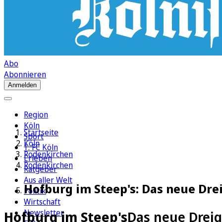
Abo
Abonnieren
Anmelden
Region
Köln
Startseite
Sport
Köln
1. FC Köln
Rodenkirchen
Erleben
Rodenkirchen
Ratgeber
Aus aller Welt
Hofburg im Steep's: Das neue Drei
Politik
Wirtschaft
Newsletter
Hofburg im Steep's
Das neue Dreig