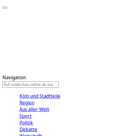
Meine KR
Meine Artikel
Meine Region
Meine Newsletter
Gewinnspiele
Mein Rundschau PLUS
Mein E-Paper
Navigation
Köln und Stadtteile
Region
Aus aller Welt
Sport
Politik
Debatte