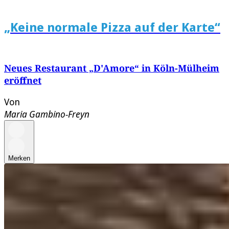
„Keine normale Pizza auf der Karte“
Neues Restaurant „D'Amore“ in Köln-Mülheim
eröffnet
Von
Maria Gambino-Freyn
Merken