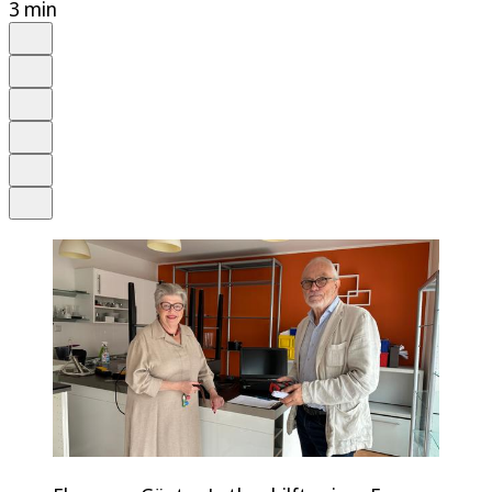
3 min
Auf Google bevorzugen
Anhören
Schrift
Merken
Drucken
Teilen