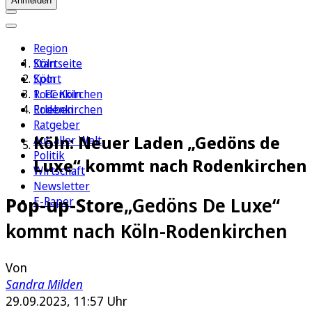
Anmelden
Region
Köln
Startseite
Sport
Köln
1. FC Köln
Rodenkirchen
Erleben
Rodenkirchen
Ratgeber
Köln: Neuer Laden „Gedöns de
Aus aller Welt
Politik
Luxe“ kommt nach Rodenkirchen
Wirtschaft
Newsletter
Pop-up-Store
„Gedöns De Luxe“
E-Paper
kommt nach Köln-Rodenkirchen
Von
Sandra Milden
29.09.2023, 11:57 Uhr