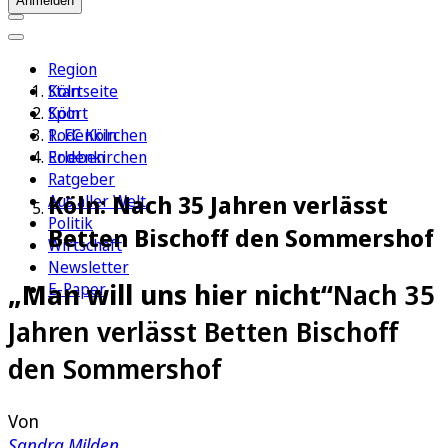
Anmelden
Region
Köln
Startseite
Sport
Köln
1. FC Köln
Rodenkirchen
Erleben
Rodenkirchen
Ratgeber
Köln: Nach 35 Jahren verlässt
Aus aller Welt
Politik
Betten Bischoff den Sommershof
Wirtschaft
Newsletter
„Man will uns hier nicht“
Nach 35
E-Paper
Jahren verlässt Betten Bischoff
den Sommershof
Von
Sandra Milden