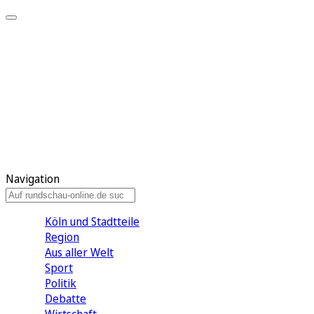
Meine KR
Meine Artikel
Meine Region
Meine Newsletter
Gewinnspiele
Mein Rundschau PLUS
Mein E-Paper
Navigation
Köln und Stadtteile
Region
Aus aller Welt
Sport
Politik
Debatte