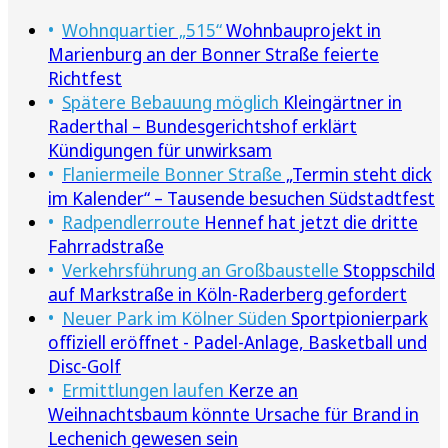
Wohnquartier „515“
Wohnbauprojekt in
Marienburg an der Bonner Straße feierte
Richtfest
Spätere Bebauung möglich
Kleingärtner in
Raderthal – Bundesgerichtshof erklärt
Kündigungen für unwirksam
Flaniermeile Bonner Straße
„Termin steht dick
im Kalender“ – Tausende besuchen Südstadtfest
Radpendlerroute
Hennef hat jetzt die dritte
Fahrradstraße
Verkehrsführung an Großbaustelle
Stoppschild
auf Markstraße in Köln-Raderberg gefordert
Neuer Park im Kölner Süden
Sportpionierpark
offiziell eröffnet - Padel-Anlage, Basketball und
Disc-Golf
Ermittlungen laufen
Kerze an
Weihnachtsbaum könnte Ursache für Brand in
Lechenich gewesen sein