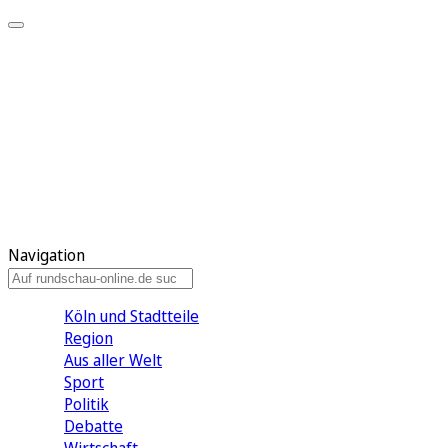
Meine KR
Meine Artikel
Meine Region
Meine Newsletter
Gewinnspiele
Mein Rundschau PLUS
Mein E-Paper
Navigation
Köln und Stadtteile
Region
Aus aller Welt
Sport
Politik
Debatte