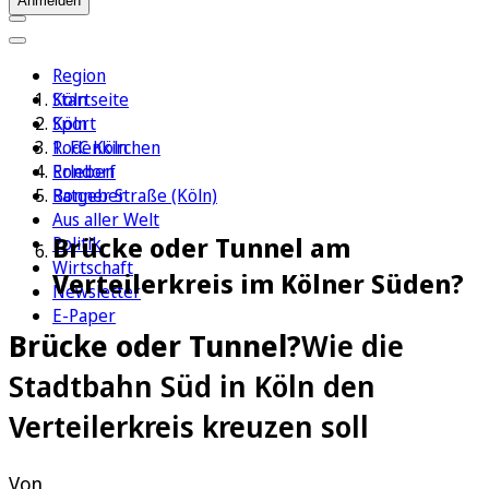
Anmelden
Region
Köln
Startseite
Sport
Köln
1. FC Köln
Rodenkirchen
Erleben
Rondorf
Ratgeber
Bonner Straße (Köln)
Aus aller Welt
Brücke oder Tunnel am
Politik
Wirtschaft
Verteilerkreis im Kölner Süden?
Newsletter
E-Paper
Brücke oder Tunnel?
Wie die
Stadtbahn Süd in Köln den
Verteilerkreis kreuzen soll
Von