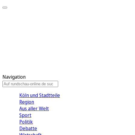
Meine KR
Meine Artikel
Meine Region
Meine Newsletter
Gewinnspiele
Mein Rundschau PLUS
Mein E-Paper
Navigation
Köln und Stadtteile
Region
Aus aller Welt
Sport
Politik
Debatte