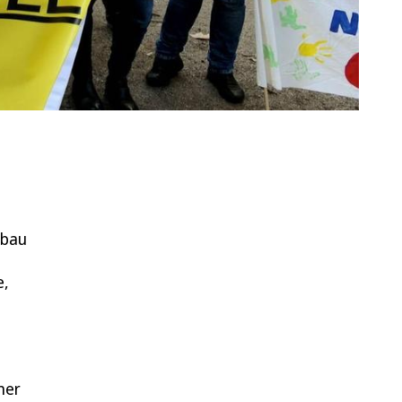
ubau
e,
ner