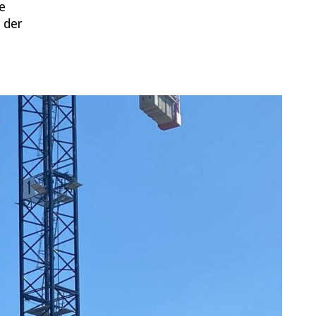
e
l der