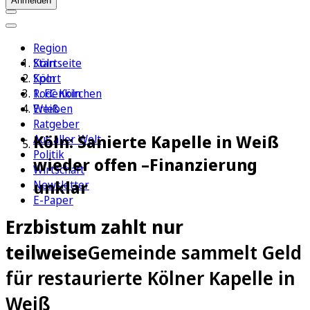
Anmelden
Region
Köln
Startseite
Sport
Köln
1. FC Köln
Rodenkirchen
Erleben
Weiß
Ratgeber
Köln: Sanierte Kapelle in Weiß
Aus aller Welt
Politik
wieder offen –Finanzierung
Wirtschaft
unklar
Newsletter
E-Paper
Erzbistum zahlt nur
teilweise
Gemeinde sammelt Geld
für restaurierte Kölner Kapelle in
Weiß