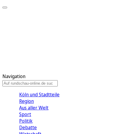
Meine KR
Meine Artikel
Meine Region
Meine Newsletter
Gewinnspiele
Mein Rundschau PLUS
Mein E-Paper
Navigation
Köln und Stadtteile
Region
Aus aller Welt
Sport
Politik
Debatte