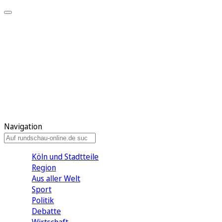
Meine KR
Meine Artikel
Meine Region
Meine Newsletter
Gewinnspiele
Mein Rundschau PLUS
Mein E-Paper
Navigation
Köln und Stadtteile
Region
Aus aller Welt
Sport
Politik
Debatte