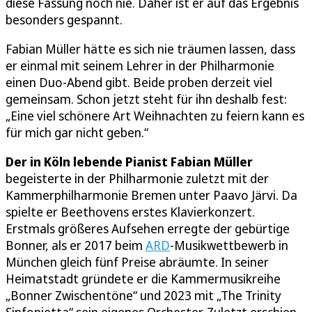
diese Fassung noch nie. Daher ist er auf das Ergebnis
besonders gespannt.
Fabian Müller hätte es sich nie träumen lassen, dass
er einmal mit seinem Lehrer in der Philharmonie
einen Duo-Abend gibt. Beide proben derzeit viel
gemeinsam. Schon jetzt steht für ihn deshalb fest:
„Eine viel schönere Art Weihnachten zu feiern kann es
für mich gar nicht geben.“
Der in Köln lebende Pianist Fabian Müller
begeisterte in der Philharmonie zuletzt mit der
Kammerphilharmonie Bremen unter Paavo Järvi. Da
spielte er Beethovens erstes Klavierkonzert.
Erstmals größeres Aufsehen erregte der gebürtige
Bonner, als er 2017 beim
ARD
-Musikwettbewerb in
München gleich fünf Preise abräumte. In seiner
Heimatstadt gründete er die Kammermusikreihe
„Bonner Zwischentöne“ und 2023 mit „The Trinity
Sinfonietta“ sein eigenes Orchester. Zuletzt erschien