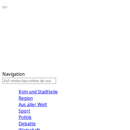
Meine KR
Meine Artikel
Meine Region
Meine Newsletter
Gewinnspiele
Mein Rundschau PLUS
Mein E-Paper
Navigation
Köln und Stadtteile
Region
Aus aller Welt
Sport
Politik
Debatte