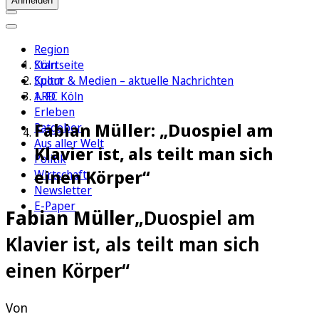
Anmelden
Region
Köln
Startseite
Sport
Kultur & Medien – aktuelle Nachrichten
1. FC Köln
ARD
Erleben
Fabian Müller: „Duospiel am
Ratgeber
Aus aller Welt
Klavier ist, als teilt man sich
Politik
einen Körper“
Wirtschaft
Newsletter
E-Paper
Fabian Müller
„Duospiel am
Klavier ist, als teilt man sich
einen Körper“
Von