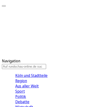
Meine KR
Meine Artikel
Meine Region
Meine Newsletter
Gewinnspiele
Mein Rundschau PLUS
Mein E-Paper
Navigation
Köln und Stadtteile
Region
Aus aller Welt
Sport
Politik
Debatte