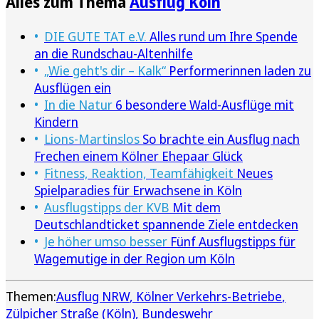
Alles zum Thema
Ausflug Köln
DIE GUTE TAT e.V.
Alles rund um Ihre Spende
an die Rundschau-Altenhilfe
„Wie geht's dir – Kalk“
Performerinnen laden zu
Ausflügen ein
In die Natur
6 besondere Wald-Ausflüge mit
Kindern
Lions-Martinslos
So brachte ein Ausflug nach
Frechen einem Kölner Ehepaar Glück
Fitness, Reaktion, Teamfähigkeit
Neues
Spielparadies für Erwachsene in Köln
Ausflugstipps der KVB
Mit dem
Deutschlandticket spannende Ziele entdecken
Je höher umso besser
Fünf Ausflugstipps für
Wagemutige in der Region um Köln
Themen:
Ausflug NRW
Kölner Verkehrs-Betriebe
Zülpicher Straße (Köln)
Bundeswehr