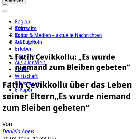
Anmelden
Region
Köln
Startseite
Sport
Kultur & Medien – aktuelle Nachrichten
1. FC Köln
Ausflug Köln
Erleben
Fatih Çevikkollu: „Es wurde
Ratgeber
Aus aller Welt
niemand zum Bleiben gebeten“
Politik
Wirtschaft
Fatih Çevikkollu über das Leben
Newsletter
E-Paper
seiner Eltern
„Es wurde niemand
zum Bleiben gebeten“
Von
Daniela Abels
20.08.2023, 12:38 Uhr