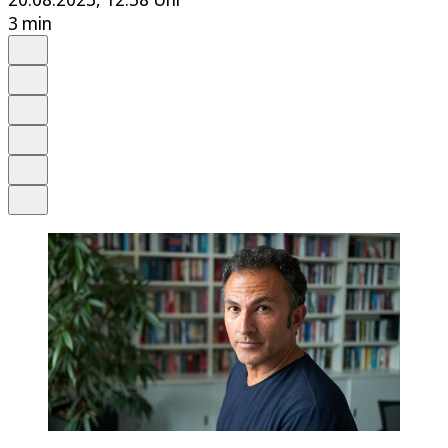
3 min
Auf Google bevorzugen
Anhören
Schrift
Merken
Drucken
Teilen