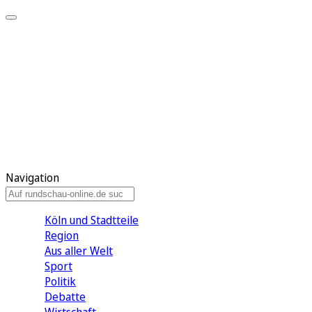
Meine KR
Meine Artikel
Meine Region
Meine Newsletter
Gewinnspiele
Mein Rundschau PLUS
Mein E-Paper
Navigation
Köln und Stadtteile
Region
Aus aller Welt
Sport
Politik
Debatte