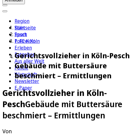
Anmelden
Region
Köln
Startseite
Sport
Pesch
1. FC Köln
Polizei Köln
Erleben
Gerichtsvollzieher in Köln-Pesch
Ratgeber
Aus aller Welt
Gebäude mit Buttersäure
Politik
beschmiert – Ermittlungen
Wirtschaft
Newsletter
E-Paper
Gerichtsvollzieher in Köln-
Pesch
Gebäude mit Buttersäure
beschmiert – Ermittlungen
Von