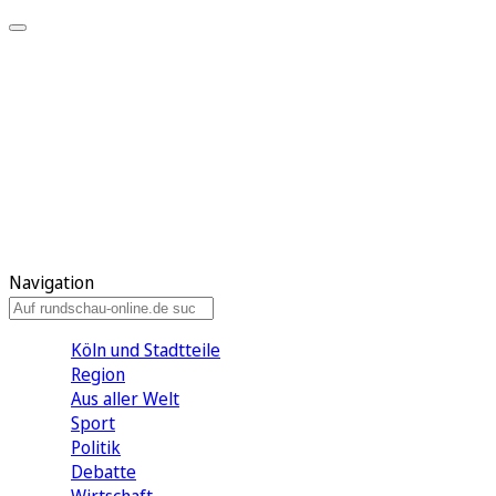
Meine KR
Meine Artikel
Meine Region
Meine Newsletter
Gewinnspiele
Mein Rundschau PLUS
Mein E-Paper
Navigation
Köln und Stadtteile
Region
Aus aller Welt
Sport
Politik
Debatte