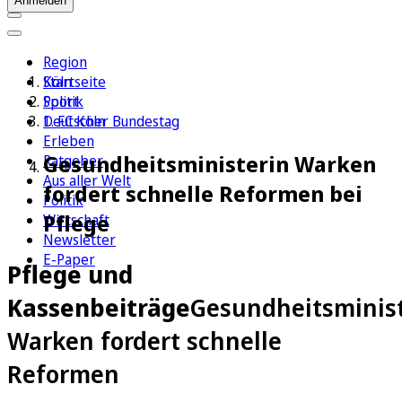
Anmelden
Region
Köln
Startseite
Sport
Politik
1. FC Köln
Deutscher Bundestag
Erleben
Gesundheitsministerin Warken
Ratgeber
Aus aller Welt
fordert schnelle Reformen bei
Politik
Pflege
Wirtschaft
Newsletter
E-Paper
Pflege und
Kassenbeiträge
Gesundheitsminis
Warken fordert schnelle
Reformen