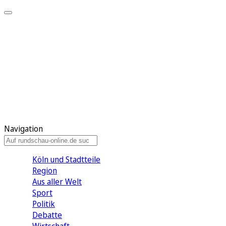
Meine KR
Meine Artikel
Meine Region
Meine Newsletter
Gewinnspiele
Mein Rundschau PLUS
Mein E-Paper
Navigation
Köln und Stadtteile
Region
Aus aller Welt
Sport
Politik
Debatte