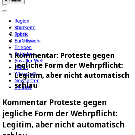
Anmelden
Region
Köln
Startseite
Sport
Politik
1. FC Köln
Bundeswehr
Erleben
Kommentar: Proteste gegen
Ratgeber
Aus aller Welt
jegliche Form der Wehrpflicht:
Politik
Legitim, aber nicht automatisch
Wirtschaft
Newsletter
schlau
E-Paper
Kommentar Proteste gegen
jegliche Form der Wehrpflicht:
Legitim, aber nicht automatisch