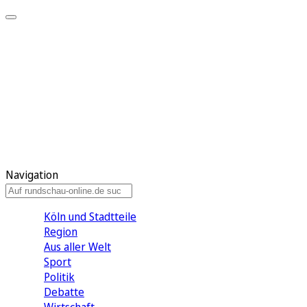
Meine KR
Meine Artikel
Meine Region
Meine Newsletter
Gewinnspiele
Mein Rundschau PLUS
Mein E-Paper
Navigation
Köln und Stadtteile
Region
Aus aller Welt
Sport
Politik
Debatte