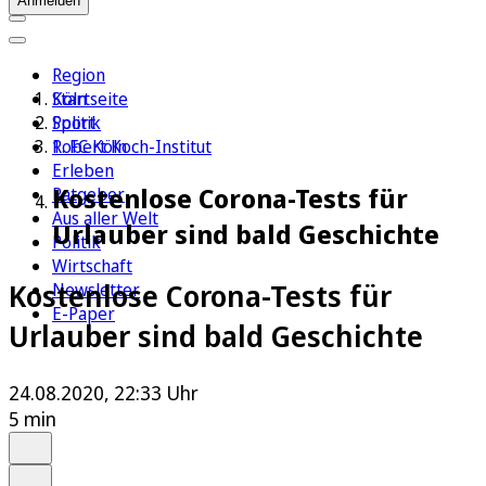
Anmelden
Region
Köln
Startseite
Sport
Politik
1. FC Köln
Robert Koch-Institut
Erleben
Kostenlose Corona-Tests für
Ratgeber
Aus aller Welt
Urlauber sind bald Geschichte
Politik
Wirtschaft
Kostenlose Corona-Tests für
Newsletter
E-Paper
Urlauber sind bald Geschichte
24.08.2020, 22:33 Uhr
5 min
Auf Google bevorzugen
Anhören