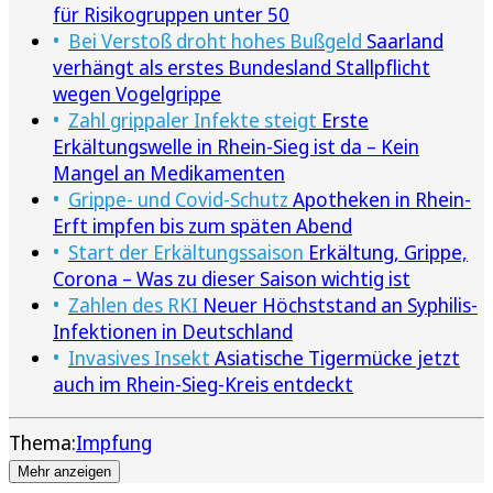
für Risikogruppen unter 50
Bei Verstoß droht hohes Bußgeld
Saarland
verhängt als erstes Bundesland Stallpflicht
wegen Vogelgrippe
Zahl grippaler Infekte steigt
Erste
Erkältungswelle in Rhein-Sieg ist da – Kein
Mangel an Medikamenten
Grippe- und Covid-Schutz
Apotheken in Rhein-
Erft impfen bis zum späten Abend
Start der Erkältungssaison
Erkältung, Grippe,
Corona – Was zu dieser Saison wichtig ist
Zahlen des RKI
Neuer Höchststand an Syphilis-
Infektionen in Deutschland
Invasives Insekt
Asiatische Tigermücke jetzt
auch im Rhein-Sieg-Kreis entdeckt
Thema:
Impfung
Mehr anzeigen